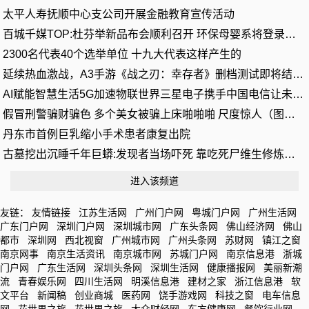
太平人寿抚顺中心支公司开展金融教育宣传活动
百城千媒TOP:杜芬举新品布会顺利召开 环保母婴系将登录国际市场
2300名代表40个选举单位 十九大代表这样产生的
延续热血激战，A3手游《战之刃：幸存者》删档测试即将结束！
AI赋能智慧生活5G加速物联世界三星电子携手中国电信让未来更近
假冒刑警骗财骗色 多个美女被骗上床啪啪啪 尺度惊人（图片）
丹东市首例巨乳缩小手术患者康复出院
古墓挖出沉睡千年巨蟒:发现者当场吓死 靠吃死尸维生修炼成精传言
进入该频道
友链：
友情链接
江苏生活网
广州门户网
粤城门户网
广州生活网
广东门户网
深圳门户网
深圳城市网
广东头条网
佛山经济网
佛山
都市
深圳网
西北视窗
广州城市网
广州头条网
苏财网
镇江之窗
南京网事
南京生活资讯
南京城市网
苏城门户网
南京信息港
浙城
门户网
广东生活网
深圳头条网
深圳生活网
健康播报网
美丽新潮
流
青春娱乐网
四川生活网
明溪信息港
建材之家
浙江信息港
软
文平台
新闻稿
创业商城
医药网
饶手游戏网
科技之窗
电车信息
网
花世界之旅
花世界之旅
大众财经网
东方健康网
餐饮行业网