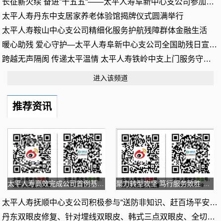
长征薪火续 奋进”十五五“——太平人寿阜新中心支公司参加阜新
太平人寿丹东中支居家养老体验馆揭牌仪式圆满举行
太平人寿鞍山中心支公司精细化服务护航残障群体金融生活
暖心助残 爱心守护—太平人寿阜新中心支公司全国助残日宣传活动
跨越无声隔阂 传递太平温情 太平人寿铁岭中支上门服务守护特殊
进入该频道
推荐资讯
太平人寿高效完成公司首例基孔肯雅热理赔
聚力转型攻坚 笃行服务致胜 太平人寿召开2025年年中工
太平人寿抚顺中心支公司积极参与“送防非知识、赶百场平安大集”
丹东双眼皮修复、针对埋线双眼皮、韩式三点双眼皮、全切双眼皮等