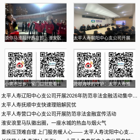
浪你马淮超开赛在即，淮安区队蓄力备战
太平人寿朝阳中心支公司开展消防安全专题培训及实操演
小病不出乡，家门口就能看！ 太平人寿医联体帮扶打造
跨越海峡的守护：太平人寿推出台胞专享服务 助力两岸
太平人寿辽阳中心支公司开展2026年防范非法金融活动集中户外宣传
太平人寿抚顺中支快速理赔解民忧
太平人寿营口中心支公司开展防范非法金融宣传活动
淮安浪里马队徽出圈，一座水城的热血与烟火气
重疾压顶难自理 上门服务暖人心—— 太平人寿沈阳中心支公司残障